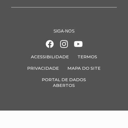
Vídeos
Unidades
Ouvidoria
Galerias
Acesso à Informação
SIGA-NOS
Fale Conosco
ACESSIBILIDADE
TERMOS
PRIVACIDADE
MAPA DO SITE
PORTAL DE DADOS
ABERTOS