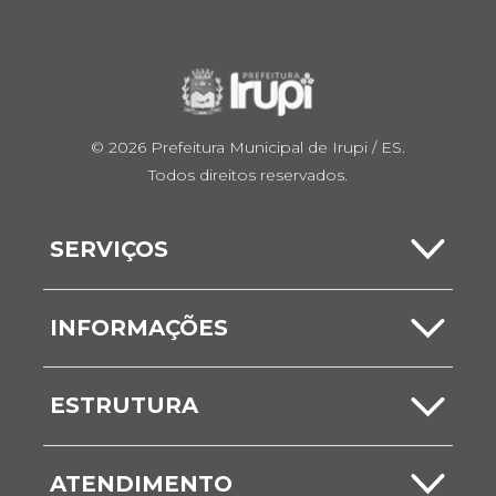
© 2026 Prefeitura Municipal de Irupi / ES.
Todos direitos reservados.
SERVIÇOS
Carta de Serviços
INFORMAÇÕES
Serviços Online
Notícias
ESTRUTURA
ITBI
Comunicados
Secretarias
Nota Fiscal
ATENDIMENTO