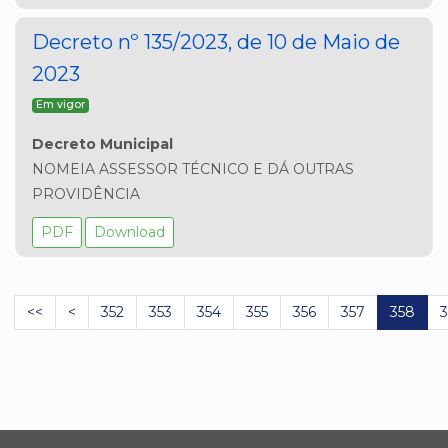
Decreto nº 135/2023, de 10 de Maio de
2023
Em vigor
Decreto Municipal
NOMEIA ASSESSOR TÉCNICO E DÁ OUTRAS 
PROVIDÊNCIA 
PDF
Download
<<
<
352
353
354
355
356
357
358
3