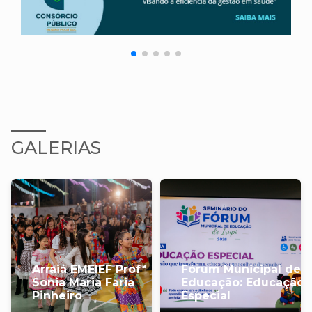
GALERIAS
Arraiá EMEIEF Profª
Fórum Municipal de
Sonia Maria Faria
Educação: Educação
Pinheiro
Especial