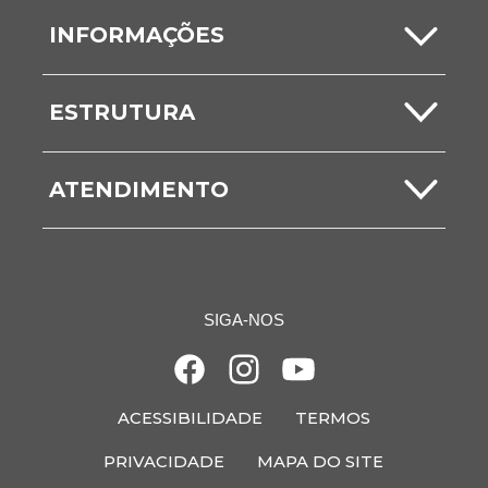
Carta de Serviços
INFORMAÇÕES
Serviços Online
Notícias
ESTRUTURA
ITBI
Comunicados
Secretarias
Nota Fiscal
ATENDIMENTO
Vídeos
Unidades
Ouvidoria
Galerias
Acesso à Informação
SIGA-NOS
Fale Conosco
ACESSIBILIDADE
TERMOS
PRIVACIDADE
MAPA DO SITE