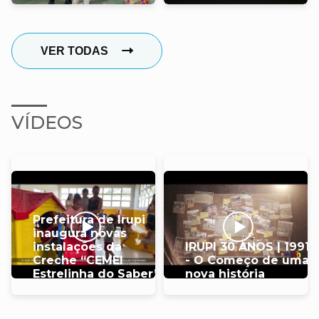
VER TODAS
VÍDEOS
Prefeitura de Irupi
inaugura novas
instalações da
IRUPI 30 ANOS | 1991
Creche “CEMEI
- O Começo de uma
Estrelinha do Saber”
nova história