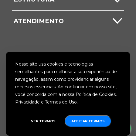
ITBI
Comunicados
Secretarias
Nota Fiscal
ATENDIMENTO
Vídeos
Unidades
Ouvidoria
Galerias
Acesso à Informação
SIGA-NOS
Nosso site usa cookies e tecnologias
Fale Conosco
semelhantes para melhorar a sua experiência de
navegação, assim como providenciar alguns
ACESSIBILIDADE
TERMOS
recursos essenciais. Ao continuar em nosso site,
você concorda com a nossa Política de Cookies,
PRIVACIDADE
MAPA DO SITE
Privacidade e Termos de Uso.
PORTAL DE DADOS
ABERTOS
VER TERMOS
ACEITAR TERMOS