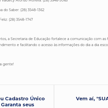
Valdecy Afonso Moreira: (28) 3548-3065
 do Saber: (28) 3548-1362
liz: (28) 3548-1747
tos, a Secretaria de Educação fortalece a comunicação com as f
ndimento e facilitando o acesso às informações do dia a dia escol
 a gente!
u Cadastro Único
Vem aí, "S
 Garanta seus