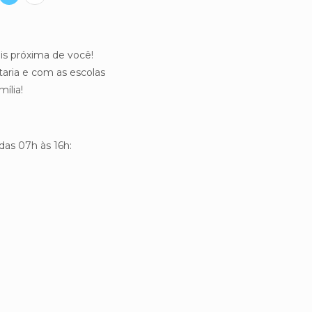
ais próxima de você!
aria e com as escolas
ília!
das 07h às 16h: