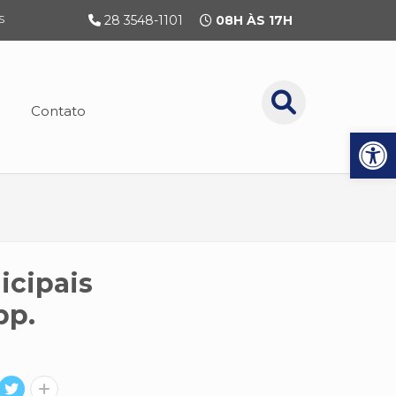
S
28 3548-1101
08H ÀS 17H
Contato
Ab
icipais
pp.