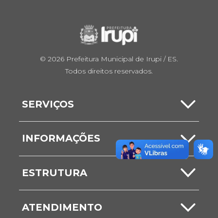
© 2026 Prefeitura Municipal de Irupi / ES.
Todos direitos reservados.
SERVIÇOS
Carta de Serviços
INFORMAÇÕES
Serviços Online
Notícias
ESTRUTURA
ITBI
Comunicados
Secretarias
Nota Fiscal
ATENDIMENTO
Vídeos