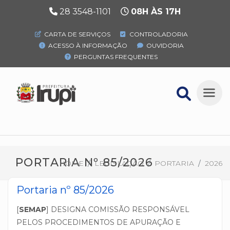
28 3548-1101
08H ÀS 17H
CARTA DE SERVIÇOS
CONTROLADORIA
ACESSO À INFORMAÇÃO
OUVIDORIA
PERGUNTAS FREQUENTES
PORTARIA Nº 85/2026
HOME
LEGISLAÇÃO
PORTARIA
2026
Portaria nº 85/2026
[
SEMAP
] DESIGNA COMISSÃO RESPONSÁVEL 
PELOS PROCEDIMENTOS DE APURAÇÃO E 