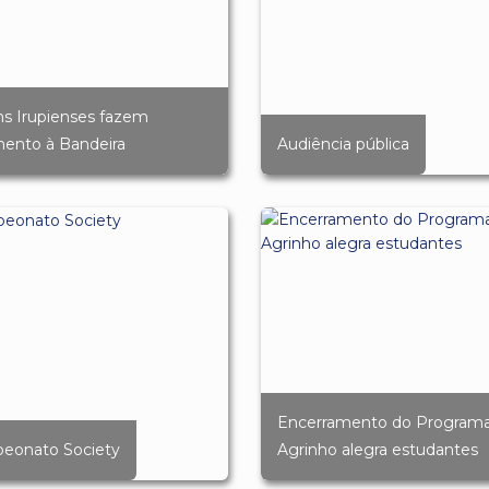
s Irupienses fazem
ento à Bandeira
Audiência pública
Encerramento do Program
eonato Society
Agrinho alegra estudantes