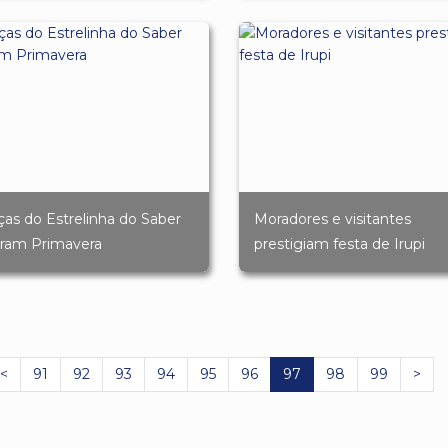
ças do Estrelinha do Saber
Moradores e visitantes
bram Primavera
prestigiam festa de Irupi
<
91
92
93
94
95
96
97
98
99
>