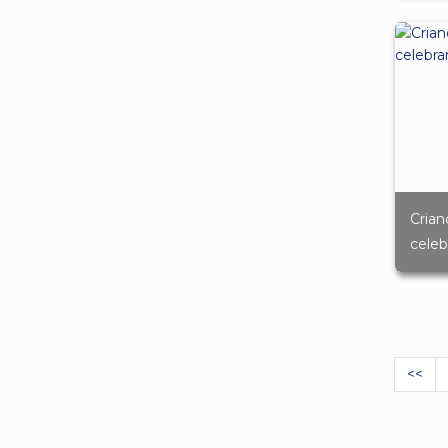
Crian
cele
<<