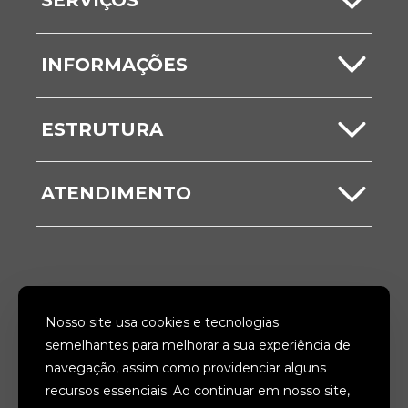
SERVIÇOS
Carta de Serviços
INFORMAÇÕES
Serviços Online
Notícias
ESTRUTURA
ITBI
Comunicados
Secretarias
Nota Fiscal
ATENDIMENTO
Vídeos
Unidades
Ouvidoria
Galerias
Acesso à Informação
SIGA-NOS
Nosso site usa cookies e tecnologias
Fale Conosco
semelhantes para melhorar a sua experiência de
navegação, assim como providenciar alguns
ACESSIBILIDADE
TERMOS
recursos essenciais. Ao continuar em nosso site,