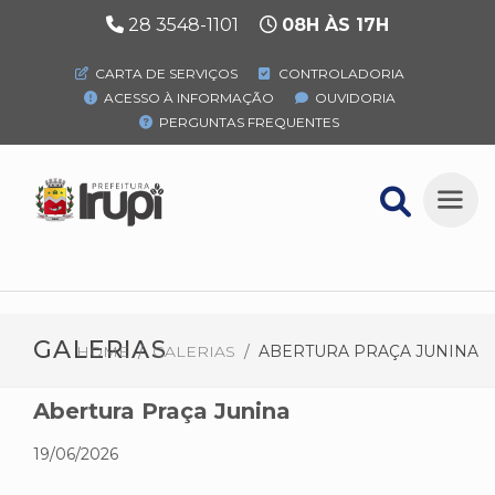
28 3548-1101
08H ÀS 17H
CARTA DE SERVIÇOS
CONTROLADORIA
ACESSO À INFORMAÇÃO
OUVIDORIA
PERGUNTAS FREQUENTES
GALERIAS
HOME
GALERIAS
ABERTURA PRAÇA JUNINA
Abertura Praça Junina
19/06/2026