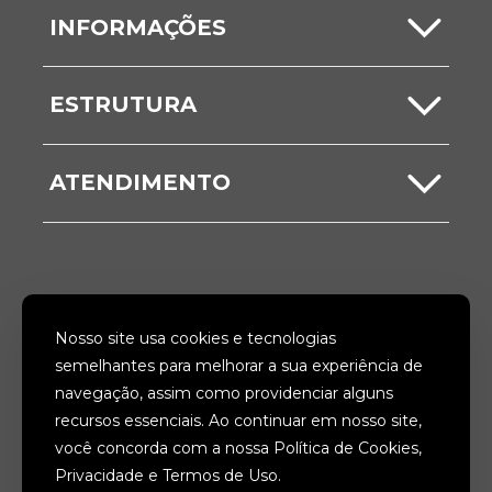
Carta de Serviços
INFORMAÇÕES
Serviços Online
Notícias
ESTRUTURA
ITBI
Comunicados
Secretarias
Nota Fiscal
ATENDIMENTO
Vídeos
Unidades
Ouvidoria
Galerias
Acesso à Informação
SIGA-NOS
Nosso site usa cookies e tecnologias
Fale Conosco
semelhantes para melhorar a sua experiência de
navegação, assim como providenciar alguns
ACESSIBILIDADE
TERMOS
recursos essenciais. Ao continuar em nosso site,
você concorda com a nossa Política de Cookies,
PRIVACIDADE
MAPA DO SITE
Privacidade e Termos de Uso.