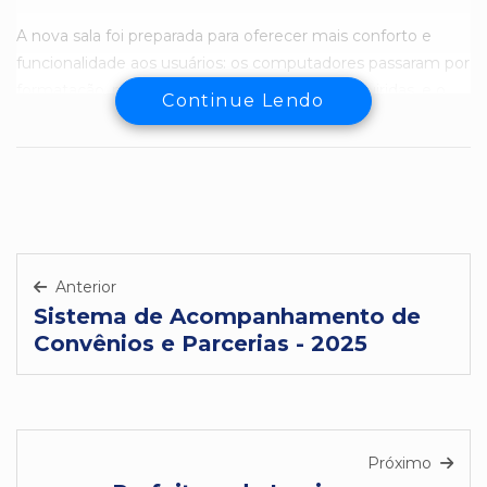
A nova sala foi preparada para oferecer mais conforto e
funcionalidade aos usuários: os computadores passaram por
formatação, novas peças e cadeiras foram adquiridas, e o
Continue Lendo
espaço recebeu atenção especial na decoração, tornando-o
acolhedor e moderno.
Com essa iniciativa, professores e usuários terão mais
acesso à tecnologia, fortalecendo o aprendizado, a inclusão
digital e oportunidades de desenvolvimento pessoal e
profissional.
Anterior
A Prefeitura de Irupi agradece ao Sicoob e aos
Sistema de Acompanhamento de
colaboradores da agência local, que dedicaram seu tempo e
Convênios e Parcerias - 2025
esforço para tornar esse projeto possível.
Próximo