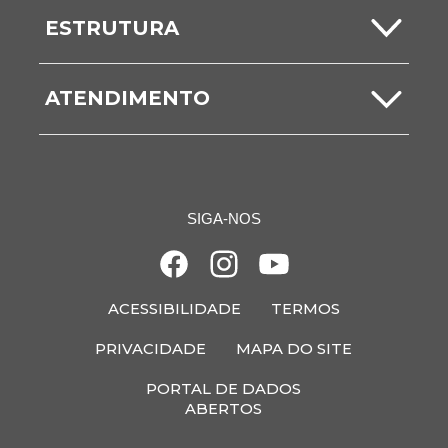
Notícias
ESTRUTURA
ITBI
Comunicados
Secretarias
Nota Fiscal
ATENDIMENTO
Vídeos
Unidades
Ouvidoria
Galerias
Acesso à Informação
SIGA-NOS
Fale Conosco
ACESSIBILIDADE
TERMOS
PRIVACIDADE
MAPA DO SITE
PORTAL DE DADOS
ABERTOS