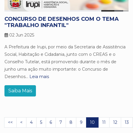
CONCURSO DE DESENHOS COM O TEMA
"TRABALHO INFANTIL"
02 Jun 2025
A Prefeitura de Irupi, por meio da Secretaria de Assistência
Social, Habitação e Cidadania, junto com o CREAS e o
Conselho Tutelar, está promovendo durante o mês de
junho uma ação muito importante: o Concurso de
Desenhos...
Leia mais
Saiba Mais
<<
<
4
5
6
7
8
9
10
11
12
13