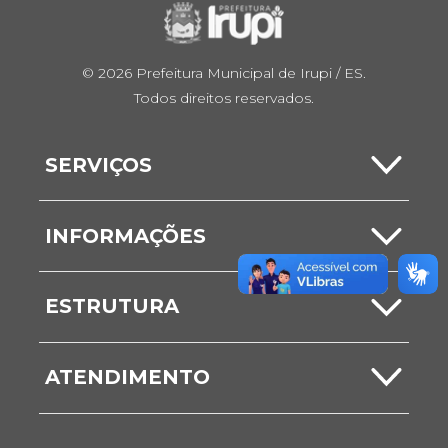
© 2026 Prefeitura Municipal de Irupi / ES.
Todos direitos reservados.
SERVIÇOS
Carta de Serviços
INFORMAÇÕES
Serviços Online
Notícias
ESTRUTURA
ITBI
Comunicados
Secretarias
Nota Fiscal
ATENDIMENTO
Vídeos
Unidades
Ouvidoria
Galerias