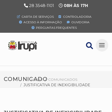
28 3548-1101
08H ÀS 17H
CARTA DE SERVIÇOS
CONTROLADORIA
ACESSO À INFORMAÇÃO
OUVIDORIA
PERGUNTAS FREQUENTES
COMUNICADO
HOME
COMUNICADOS
JUSTIFICATIVA DE INEXIGIBILIDADE