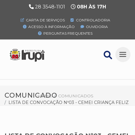
28 3548-1101
08H ÀS 17H
CARTA DE SERVIÇOS
CONTROLADORIA
ACESSO À INFORMAÇÃO
OUVIDORIA
PERGUNTAS FREQUENTES
COMUNICADO
HOME
COMUNICADOS
LISTA DE CONVOCAÇÃO Nº03 - CEMEI CRIANÇA FELIZ