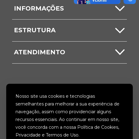
Carta de Serviços
INFORMAÇÕES
Serviços Online
Notícias
ESTRUTURA
ITBI
Comunicados
Secretarias
Nota Fiscal
ATENDIMENTO
Vídeos
Unidades
Ouvidoria
Galerias
Acesso à Informação
SIGA-NOS
Nosso site usa cookies e tecnologias
Fale Conosco
semelhantes para melhorar a sua experiência de
navegação, assim como providenciar alguns
ACESSIBILIDADE
TERMOS
recursos essenciais. Ao continuar em nosso site,
você concorda com a nossa Política de Cookies,
PRIVACIDADE
MAPA DO SITE
Privacidade e Termos de Uso.