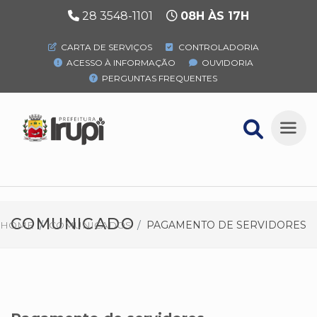
28 3548-1101
08H ÀS 17H
CARTA DE SERVIÇOS
CONTROLADORIA
ACESSO À INFORMAÇÃO
OUVIDORIA
PERGUNTAS FREQUENTES
COMUNICADO
HOME
COMUNICADOS
PAGAMENTO DE SERVIDORES